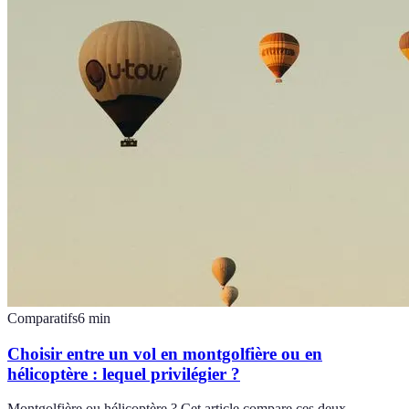
Comparatifs
6
min
Choisir entre un vol en montgolfière ou en
hélicoptère : lequel privilégier ?
Montgolfière ou hélicoptère ? Cet article compare ces deux