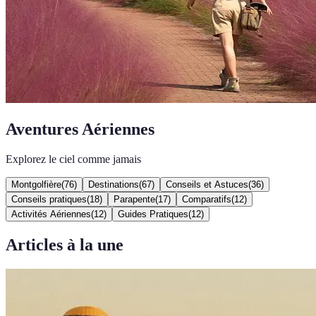
Aventures Aériennes
Explorez le ciel comme jamais
Montgolfière
(
76
)
Destinations
(
67
)
Conseils et Astuces
(
36
)
Conseils pratiques
(
18
)
Parapente
(
17
)
Comparatifs
(
12
)
Activités Aériennes
(
12
)
Guides Pratiques
(
12
)
Articles à la une