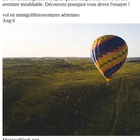
aventure inoubliable. Découvrez pourquoi vous devez l'essayer !
vol en montgolfière
aventures aériennes
Aug 6
Montgolfière
6
min