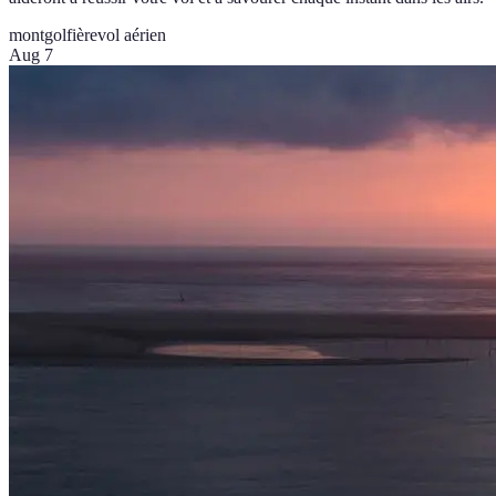
montgolfière
vol aérien
Aug 7