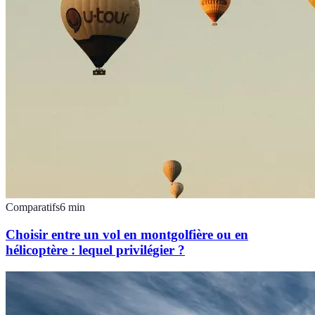
Comparatifs
6
min
Choisir entre un vol en montgolfière ou en
hélicoptère : lequel privilégier ?