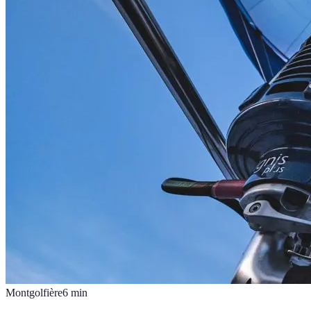
Montgolfière
6
min