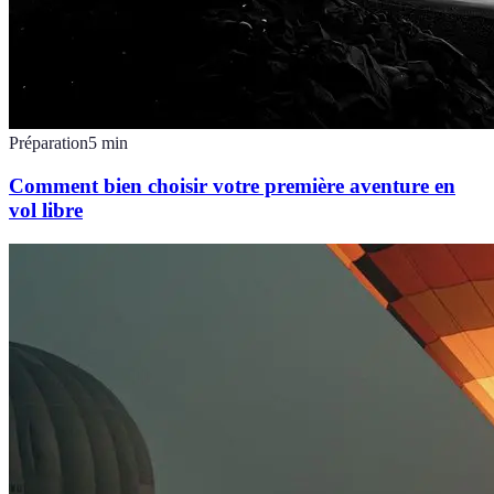
Préparation
5
min
Comment bien choisir votre première aventure en
vol libre