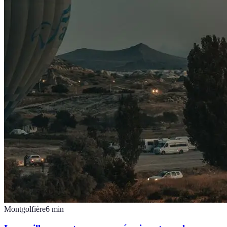
Montgolfière
6
min