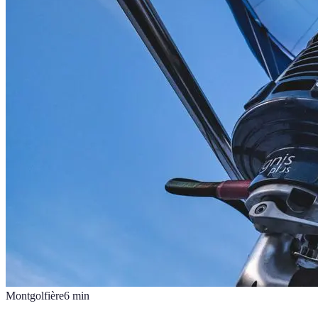
Montgolfière
6
min