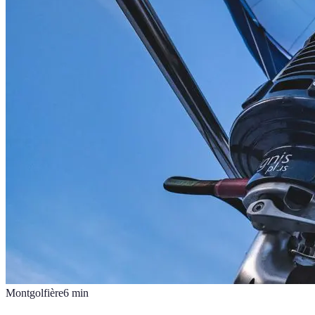
Montgolfière
6
min