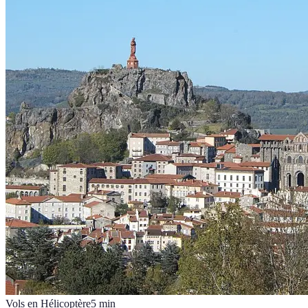
Vols en Hélicoptère
5
min