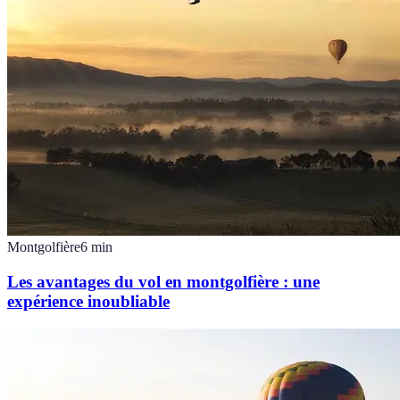
Montgolfière
6
min
Les avantages du vol en montgolfière : une
expérience inoubliable