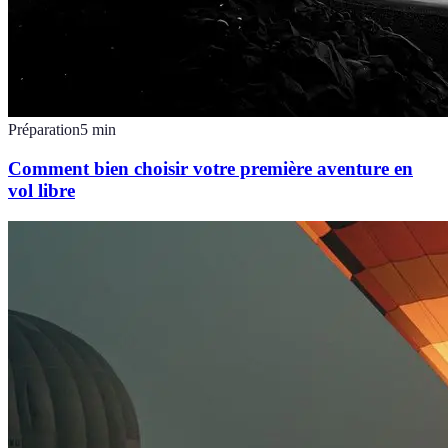
Préparation
5
min
Comment bien choisir votre première aventure en
vol libre