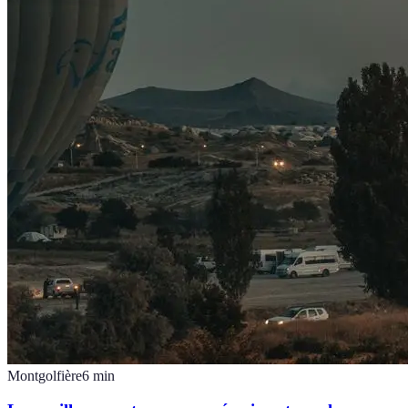
Montgolfière
6
min